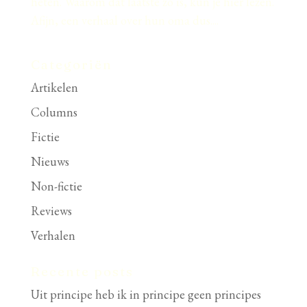
heten. Waarom dat laatste zo is, kun je hier lezen.
Afijn, een verhaal over hun oma dus....
Categoriën
Artikelen
Columns
Fictie
Nieuws
Non-fictie
Reviews
Verhalen
Recente posts
Uit principe heb ik in principe geen principes