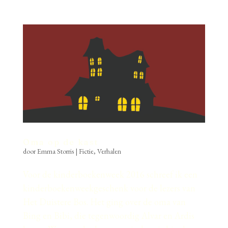
Oma op de kast
door
Emma Storris
|
Fictie
,
Verhalen
Voor de kinderboekenweek 2016 schreef ik een
kinderboekenweekgeschenk voor de lezers van
Het Duistere Bos. Het ging over de oma van
Bing en Bibi, die tegenwoordig Alvar en Ardis