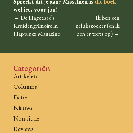
Spreekt dit je aan? Misschien is
dit boek
wel iets voor jou!
←
De Hagetisse’s
Ik ben een
Kruidengrimoire in
gelukszoeker (en ik
Happinez Magazine
ben er trots op)
→
Categoriën
Artikelen
Columns
Fictie
Nieuws
Non-fictie
Reviews