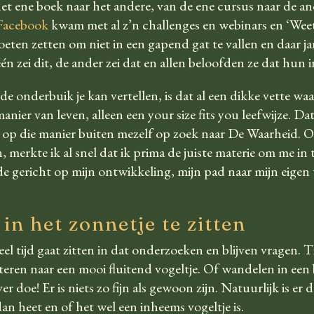
et ene boek naar het andere, van de ene cursus naar de an
Facebook
kwam met al z’n challenges en webinars en ‘Weet
moeten zetten om niet in een gapend gat te vallen en daar 
én zei dit, de ander zei dat en allen beloofden ze dat hun 
 onderbuik je kan vertellen, is dat al een dikke vette waa
anier van leven, alleen een
your size fits you
leefwijze. Dat
s ik op die manier buiten mezelf op zoek naar De Waarheid
merkte ik al snel dat ik prima de juiste materie om me in
rde gericht op mijn ontwikkeling, mijn pad naar mijn eigen 
in het zonnetje te zitten
l tijd gaat zitten in dat onderzoeken en blijven vragen. 
uisteren naar een mooi fluitend vogeltje. Of wandelen in e
ver doe! Er is niets zo fijn als gewoon zijn. Natuurlijk is er
an heet en of het wel een inheems vogeltje is.