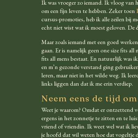
Ik was vroeger zo iemand. Ik vloog van h
om een fijn leven te hebben. Zeker toen
cursus-promoties, heb ik alle zeilen bij 
echt niet wist wat ik moest geloven. De é
Maar zoals iemand met een goed werkende
gaan. Er is namelijk geen
one size fits all
m
fits all mens bestaat. En natuurlijk wa
en m’n gezonde verstand ging gebruiken, 
leren, maar niet in het wilde weg. Ik lee
links liggen dan dat ik me erin verdiep.
Neem eens de tijd om 
Weet je waarom? Omdat er ontzettend vee
ergens in het zonnetje te zitten en te l
vriend of vriendin. Ik weet wel wat ik lie
je hoofd dat wil weten hoe dat vogeltje d