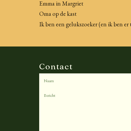
Emma in Margriet
Oma op de kast
Ik ben een gelukszoeker (en ik ben er 
Contact