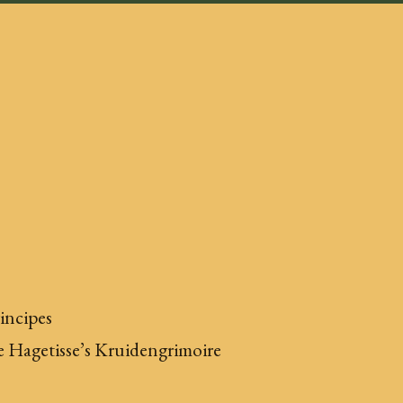
rincipes
e Hagetisse’s Kruidengrimoire